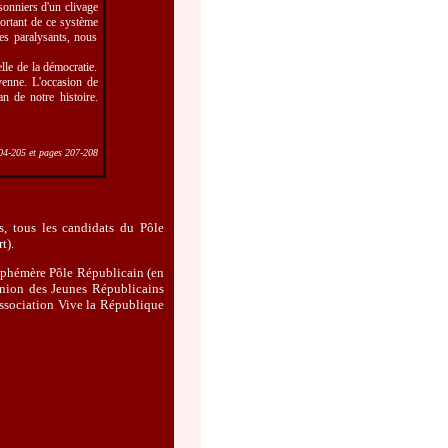
sonniers d'un clivage
sortant de ce système
es paralysants, nous
lle de la démocratie.
oyenne. L'occasion de
an de notre histoire.
04-205 et pages 207-208
s, tous les candidats du Pôle
t).
éphémère Pôle Républicain (en
Union des Jeunes Républicains
ssociation Vive la République