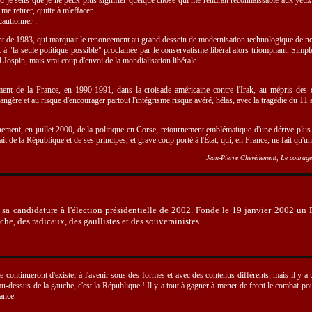
 je sens que je ne peux plus signifier quelque chose qui me rendrait reconnaissable aux yeux
me retirer, quitte à m'effacer.
cautionner :
nt de 1983, qui marquait le renoncement au grand dessein de modernisation technologique de notr
t à "la seule politique possible" proclamée par le conservatisme libéral alors triomphant. Simpl
 Jospin, mais vrai coup d'envoi de la mondialisation libérale.
ment de la France, en 1990-1991, dans la croisade américaine contre l'Irak, au mépris des o
rangère et au risque d'encourager partout l'intégrisme risque avéré, hélas, avec la tragédie du 1
rnement, en juillet 2000, de la politique en Corse, retournement emblématique d'une dérive plu
it de la République et de ses principes, et grave coup porté à l'État, qui, en France, ne fait qu'un
Jean-Pierre Chevènement, Le courage
sa candidature à l'élection présidentielle de 2002. Fonde le 19 janvier 2002 un 
e, des radicaux, des gaullistes et des souverainistes.
te continueront d'exister à l'avenir sous des formes et avec des contenus différents, mais il y a
au-dessus de la gauche, c'est la République ! Il y a tout à gagner à mener de front le combat pour
ance.