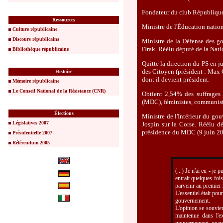
Fondateur du club Républiqu
Ressources
Ministre de l'Éducation nati
Culture républicaine
Discours républicains
Ministre de la Défense des g
l'Irak. Réélu député de la Nati
Bibliothèque républicaine
Quitte la direction du PS en 
des Citoyen (président : Max 
Histoire
dont il devient président.
Mémoire républicaine
Le Conseil National de la Résistance (CNR)
Obtient 2,54% des suffrages 
(MDC), féministes, communiste
Élections
Ministre de l'Intérieur du go
Législatives 2007
Jospin sur la Corse. Réélu dé
présidence du MDC (9 juin 20
Présidentielle 2007
Référendum 2005
(...) Je n'ai eu - je 
entrait quelques foi
parvenir au premier 
L'essentiel était pou
gouvernement.
L'opinion se souvien
maintenue dans l'e