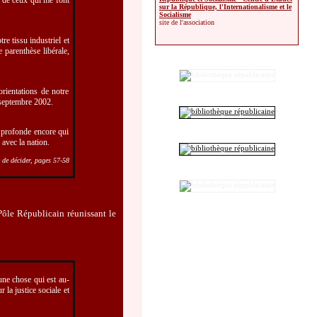
 de ceux qui me font
sur la République, l'Internationalisme et le
Socialisme
site de l'association
e tissu industriel et
e parenthèse libérale,
rientations de notre
1 septembre 2002.
s profonde encore qui
 avec la nation.
 de décider, pages 57-58
Pôle Républicain réunissant le
 une chose qui est au-
 la justice sociale et