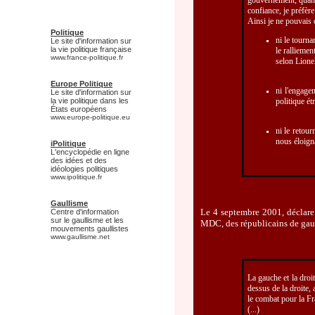
gouvernement, quand
confiance, je préfère 
Ainsi je ne pouvais 
Politique
ni le tourna
Le site d'information sur
la vie politique française
le ralliemen
www.france-politique.fr
selon Lionel
Europe Politique
ni l'engage
Le site d'information sur
la vie politique dans les
politique ét
États européens
www.europe-politique.eu
ni le retou
nous éloigna
iPolitique
L'encyclopédie en ligne
des idées et des
idéologies politiques
www.ipolitique.fr
Gaullisme
Le 4 septembre 2001, déclare 
Centre d'information
sur le gaullisme et les
MDC, des républicains de gauch
mouvements gaullistes
www.gaullisme.net
La gauche et la droi
dessus de la droite, 
le combat pour la Fr
(...)