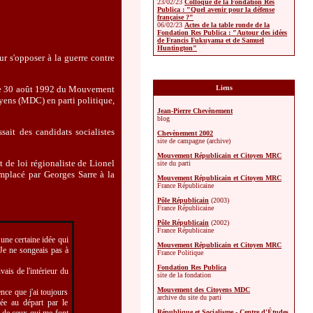
23/02/23
Colloque de la Fondation Res
Publica : "Quel avenir pour la défense
française ?"
06/02/23
Actes de la table ronde de la
Fondation Res Publica : "Autour des idées
de Francis Fukuyama et de Samuel
Huntington"
 s'opposer à la guerre contre
Liens
r le 30 août 1992 du Mouvement
yens (MDC) en parti politique,
Jean-Pierre Chevènement
blog
ait des candidats socialistes
Chevènement 2002
site de campagne (archive)
Mouvement Républicain et Citoyen MRC
 de loi régionaliste de Lionel
site du parti
emplacé par Georges Sarre à la
Mouvement Républicain et Citoyen MRC
France Républicaine
Pôle Républicain
(2003)
France Républicaine
Pôle Républicain
(2002)
France Républicaine
s une certaine idée qui
Mouvement Républicain et Citoyen MRC
 Je ne songeais pas à
France Politique
Fondation Res Publica
vais de l'intérieur du
site de la fondation
Mouvement des Citoyens MDC
nce que j'ai toujours
archive du site du parti
ée au départ par le
République et Socialisme - Centre d'Études