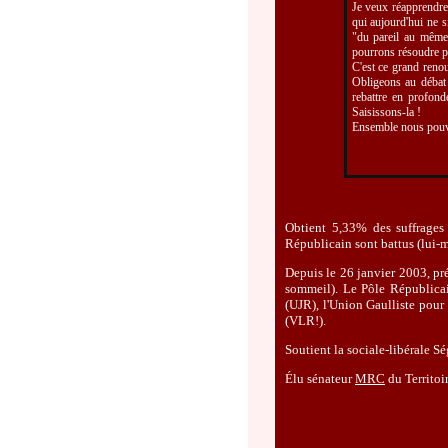
Je veux réapprendre 
qui aujourd'hui ne s
"du pareil au même"
pourrons résoudre po
C'est ce grand renou
Obligeons au débat 
rebattre en profond
Saisissons-la !
Ensemble nous pouvo
Obtient 5,33% des suffrages 
Républicain sont battus (lui-m
Depuis le 26 janvier 2003, p
sommeil). Le Pôle Républicai
(UJR), l'Union Gaulliste pou
(VLR!).
Soutient la sociale-libérale S
Élu sénateur
MRC
du Territoi