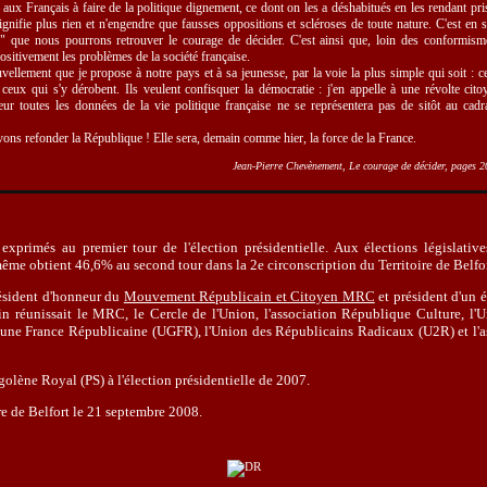
aux Français à faire de la politique dignement, ce dont on les a déshabitués en les rendant pri
ignifie plus rien et n'engendre que fausses oppositions et scléroses de toute nature. C'est en 
 que nous pourrons retrouver le courage de décider. C'est ainsi que, loin des conformism
sitivement les problèmes de la société française.
vellement que je propose à notre pays et à sa jeunesse, par la voie la plus simple qui soit : ce
ceux qui s'y dérobent. Ils veulent confisquer la démocratie : j'en appelle à une révolte cit
eur toutes les données de la vie politique française ne se représentera pas de sitôt au cadr
ns refonder la République ! Elle sera, demain comme hier, la force de la France.
Jean-Pierre Chevènement, Le courage de décider, pages 2
exprimés au premier tour de l'élection présidentielle. Aux élections législative
ême obtient 46,6% au second tour dans la 2e circonscription du Territoire de Belfor
résident d'honneur du
Mouvement Républicain et Citoyen MRC
et président d'un 
n réunissait le MRC, le Cercle de l'Union, l'association République Culture, l'
r une France Républicaine (UGFR), l'Union des Républicains Radicaux (U2R) et l'a
égolène Royal (PS) à l'élection présidentielle de 2007.
re de Belfort le 21 septembre 2008.