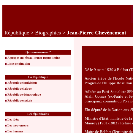
République
>
Biographies
>
Jean-Pierre Chevènement
Qui sommes-nous ?
À propos du réseau France Républicaine
Liste de diffusion
Né le 9 mars 1939 à Belfort (Te
La République
Ancien élève de l'École Nati
Progrès de Philippe Rossillon.
République indivisible
République laïque
Adhère au Parti Socialiste SF
République démocratique
Alain Gomez (ex-Patrie et P
République sociale
principaux courants du PS à pa
Élu député de la Nation aux él
Les républicains
Ministre d'État, ministre de l
Les idées
Mauroy (1981-1983). Refuse de
Les mouvements
Maire de Belfort (Territoire d
Les hommes