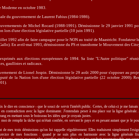
e Moderne en octobre 1983.
onale du gouvernement de Laurent Fabius (1984-1986).
ouvernements de Michel Rocard (1988-1991). Démissionne le 29 janvier 1991 pour
on lors d'une élection législative partielle (10 juin 1991).
juillet 1992 afin de faire campagne pour le NON au traité de Maastricht. Fondateu
Gallo). En avril-mai 1993, démissionne du PS et transforme le Mouvement des Cito
exprimés aux élections européennes de 1994. Sa liste "L'Autre politique" réuniss
s, gaullistes et radicaux.
uvernement de Lionel Jospin. Démissionne le 29 août 2000 pour s'opposer au projet
puté de la Nation lors d'une élection législative partielle (22 octobre 2000). R
01).
puis le dire en conscience - que le souci de servir l'intérêt public. Certes, de celui-ci je me faisai
s en contradiction avec la ligne dominante. J'entendais peser à ma place sur la ligne générale.
rang en mettant sous le boisseau les idées que je croyais justes.
r moi de remplir la tâche qui m'était confiée, en servant le pays et en pesant autant que je le pou
t de mes trois démissions qu'on lui rappelle régulièrement. Elles traduisent simplement l'exige
xercice de mes fonctions : quand je ne suis plus en harmonie avec la ligne générale fix