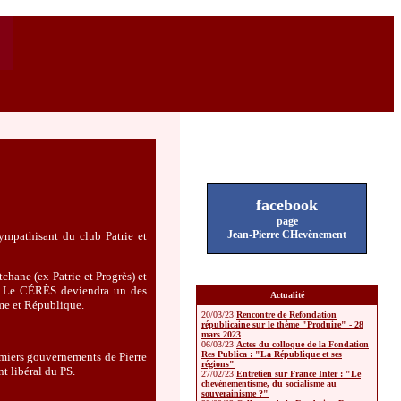
facebook
page
Jean-Pierre CHevènement
ympathisant du club Patrie et
hane (ex-Patrie et Progrès) et
). Le CÉRÈS deviendra un des
Actualité
sme et République.
20/03/23
Rencontre de Refondation
républicaine sur le thème "Produire" - 28
mars 2023
06/03/23
Actes du colloque de la Fondation
Res Publica : "La République et ses
remiers gouvernements de Pierre
régions"
t libéral du PS.
27/02/23
Entretien sur France Inter : "Le
chevènementisme, du socialisme au
souverainisme ?"