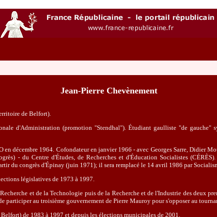
Jean-Pierre Chevènement
rritoire de Belfort).
onale d'Administration (promotion "Stendhal"). Étudiant gaulliste "de gauche" s
IO en décembre 1964. Cofondateur en janvier 1966 - avec Georges Sarre, Didier Motc
rogrès) - du Centre d'Études, de Recherches et d'Éducation Socialistes (CÉRÈS
rtir du congrès d'Épinay (juin 1971); il sera remplacé le 14 avril 1986 par Sociali
ections législatives de 1973 à 1997.
a Recherche et de la Technologie puis de la Recherche et de l'Industrie des deux p
 participer au troisième gouvernement de Pierre Mauroy pour s'opposer au tournan
e Belfort) de 1983 à 1997 et depuis les élections municipales de 2001.